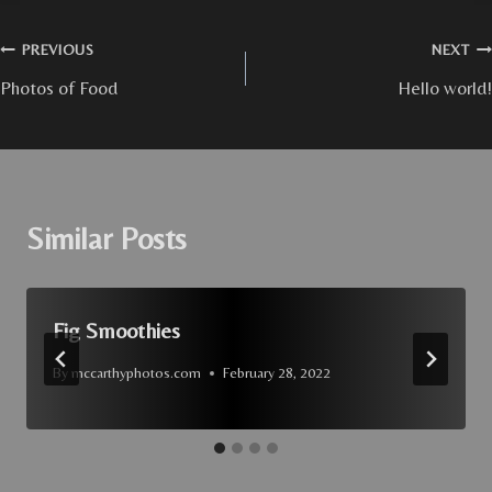
Post
PREVIOUS
NEXT
Photos of Food
Hello world!
navigation
Similar Posts
Fig Smoothies
By
mccarthyphotos.com
February 28, 2022